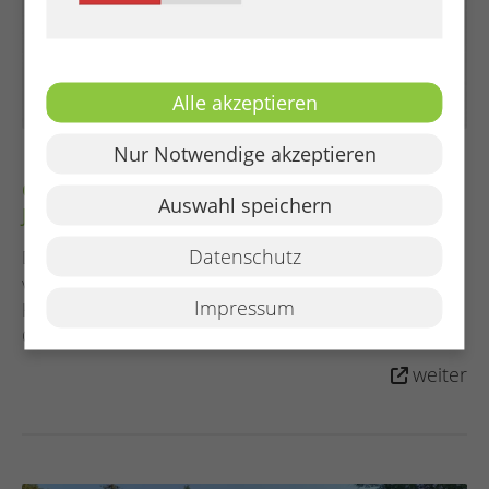
Alle akzeptieren
Nur Notwendige akzeptieren
Open-Air-Konzert vom Emil, Jorin Hagen &
Auswahl speichern
JHNWNDT: „Kribbeln im Bauch“
Datenschutz
Die Gemeindejugendpflegen Hatten und Ganderkesee
veranstalten am 21.08.2026 um 20 Uhr das Open-Air-
Impressum
Konzert „Kribbeln im Bauch“ im Kulturhaus Müller in
Ganderkesee.
weiter