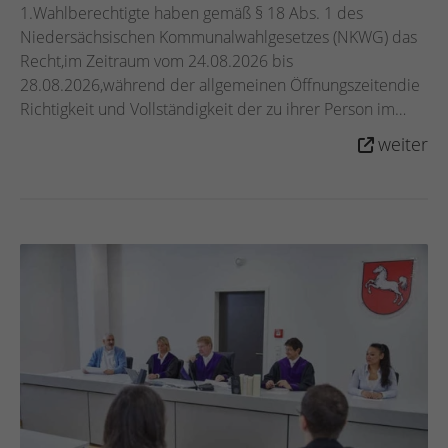
1.Wahlberechtigte haben gemäß § 18 Abs. 1 des
Niedersächsischen Kommunalwahlgesetzes (NKWG) das
Recht,im Zeitraum vom 24.08.2026 bis
28.08.2026,während der allgemeinen Öffnungszeitendie
Richtigkeit und Vollständigkeit der zu ihrer Person im
Wählerverzeichnis eingetragenen Daten zu überprüfen,
weiter
und zwar an folgender barrierefrei zugänglichen
Stelle:Bürger-Service-Büro im Rathaus der Gemeinde
Hatten, Hauptstraße 21, 26209 Hatten. 2.
Wahlberechtigte, die in das Wählerverzeichnis
eingetragen sind, erhalten bis spätestens zum 23.08.2026
eine Wahlbenachrichtigung. Diese Wahlbenachrichtigung
soll bei der Stimmabgabe oder der Beantragung eines
Wahlscheines vorgelegt werden. Wer keine
Wahlbenachrichtigung erhalten hat, aber glaubt,
wahlberechtigt zu sein, kann sein Recht auf
Einsichtnahme in das Wählerverzeichnis in Anspruch
nehmen und ggf. die Berichtigung des
Wählerverzeichnisses beantragen. 3. Im