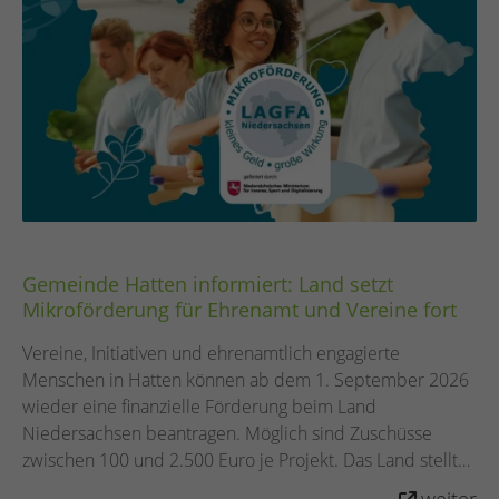
Gemeinde Hatten informiert: Land setzt
Mikroförderung für Ehrenamt und Vereine fort
Vereine, Initiativen und ehrenamtlich engagierte
Menschen in Hatten können ab dem 1. September 2026
wieder eine finanzielle Förderung beim Land
Niedersachsen beantragen. Möglich sind Zuschüsse
zwischen 100 und 2.500 Euro je Projekt. Das Land stellt
dafür weitere 800.000 Euro bereit – insgesamt stehen
weiter