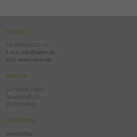
Niedersachsen (FREIE WÄHLER) Caroline Strootstv.
Gemeindewahlleiterin.
Kontakt
Tel. (04482) 922 - 0
E-Mail:
info@hatten.de
Web:
www.hatten.de
Adresse
Gemeinde Hatten
Hauptstraße 21
26209 Hatten
Rechtliches
Datenschutz