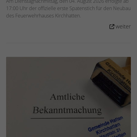
Am Dienstagnachmittag, den 04. August 2026 erfolgte ab
17:00 Uhr der offizielle erste Spatenstich für den Neubau
des Feuerwehrhauses Kirchhatten.
weiter