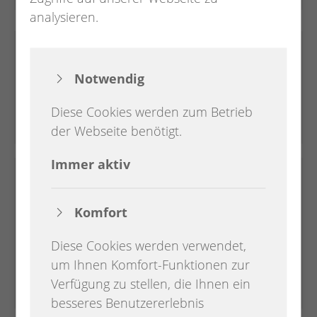
analysieren.
Integrationshilfe Kirchhatten
Treffen für Ehrenamtliche und Geflüchtete
Notwendig
Montag 15:00 - 17:00 Uhr
Diese Cookies werden zum Betrieb
Wildeshauser Straße 2, 26209 Kirchhatten
der Webseite benötigt.
Immer aktiv
Integrationstreff Sandkrug
Treffen für Ehrenamtliche und Geflüchtete
Komfort
1. Freitag im Monat ab 15:30 Uhr
Ansprechpartnerin: Frau Mahvash Garib
Diese Cookies werden verwendet,
Docheghari, Telefon: 015251098045
um Ihnen Komfort-Funktionen zur
Verfügung zu stellen, die Ihnen ein
Bahnhofstraße 18, 26209 Sandkrug
besseres Benutzererlebnis