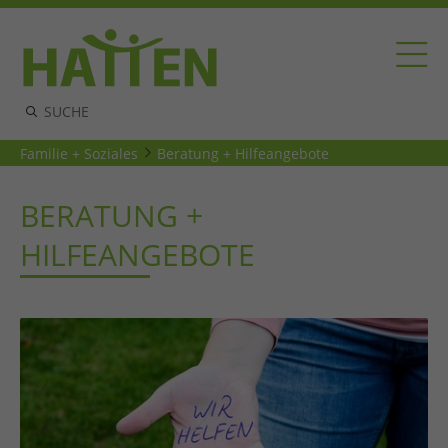
Familie + Soziales
Beratung + Hilfeangebote
BERATUNG +
HILFEANGEBOTE