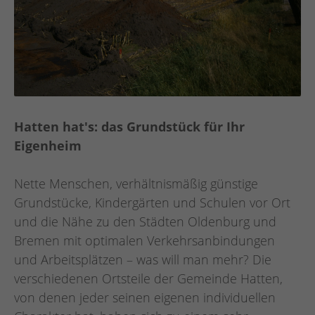
Hatten hat's: das Grundstück für Ihr
Eigenheim
Nette Menschen, verhältnismäßig günstige
Grundstücke, Kindergärten und Schulen vor Ort
und die Nähe zu den Städten Oldenburg und
Bremen mit optimalen Verkehrsanbindungen
und Arbeitsplätzen – was will man mehr? Die
verschiedenen Ortsteile der Gemeinde Hatten,
von denen jeder seinen eigenen individuellen