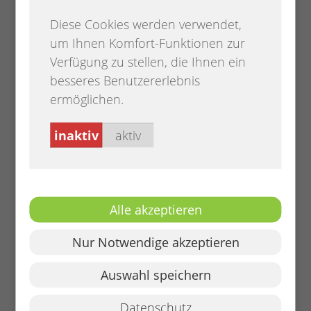
Tel.:
+49 4482 922-260
Diese Cookies werden verwendet,
Per E-Mail kontaktieren
um Ihnen Komfort-Funktionen zur
EG 22
Verfügung zu stellen, die Ihnen ein
besseres Benutzererlebnis
ermöglichen.
GRUNDSTÜCKE
inaktiv
aktiv
En­ri­co Dick­mann
Hauptstraße 21, 26209 Hatten
Tel.:
+49 4482 922-221
Alle akzeptieren
Per E-Mail kontaktieren
OG 08
Nur Notwendige akzeptieren
Auswahl speichern
Datenschutz