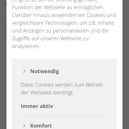
das Bauen informieren?
Funktion der Webseite zu ermöglichen.
Darüber hinaus verwenden wir Cookies und
Viele wichtige Informationen zum Thema Bauen
vergleichbare Technologien, um z.B. Inhalte
sind auf der Internetseite des Landkreises
und Anzeigen zu personalisieren und die
Oldenburg zusammengestellt:
Zugriffe auf unserer Webseite zu
analysieren.
Informationen rund ums Bauen finden
Sie
hier
Anträge und Formulare zum Thema finden
Sie
hier
Notwendig
Diese Cookies werden zum Betrieb
der Webseite benötigt.
FACHBEREICHSLEITER
Fre­de­rik Ka­pels
Immer aktiv
Hauptstraße 21, 26209 Hatten
Komfort