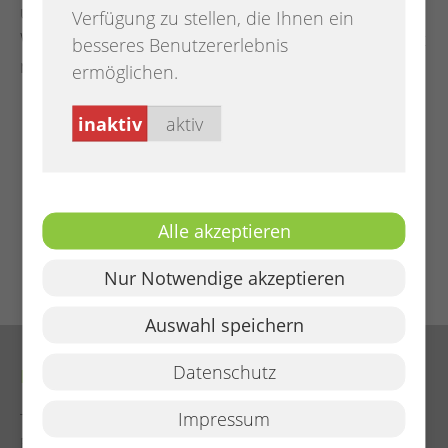
unserem Veranstaltungskalender oder auf der
Verfügung zu stellen, die Ihnen ein
Webseite der VHS-Oldenburg. Eine Anmeldung ist
besseres Benutzererlebnis
nicht notwendig.
ermöglichen.
inaktiv
aktiv
Links
Termine in Kirchhatten
Alle akzeptieren
Weitere Termine im Landkreis Oldenburg
Nur Notwendige akzeptieren
Auswahl speichern
Datenschutz
Kontakt
Impressum
Tel. (04482) 922 - 0
E-Mail:
info@hatten.de