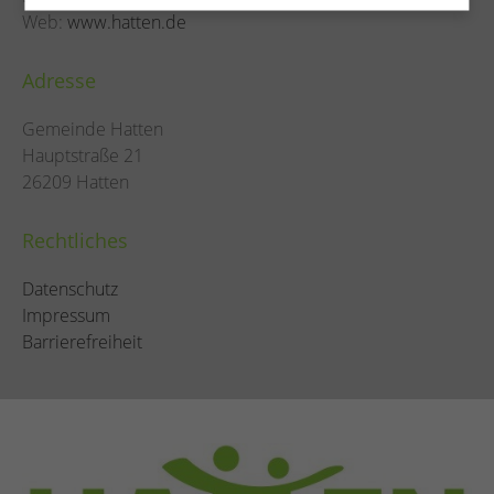
Web:
www.hatten.de
Adresse
Gemeinde Hatten
Hauptstraße 21
26209 Hatten
Rechtliches
Datenschutz
Impressum
Barrierefreiheit