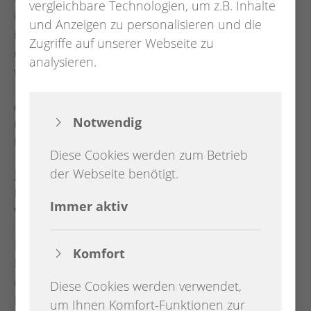
vergleichbare Technologien, um z.B. Inhalte
die Lupe genommen und repariert, was möglich
und Anzeigen zu personalisieren und die
ist. Häufig lässt sich mehr retten, als man zuerst
Zugriffe auf unserer Webseite zu
denkt und so kann viel vor dem Müll bewahrt
analysieren.
werden.
Angenommen werden
: elektrische und
Notwendig
mechanische Haushaltsgeräte,
Unterhaltungselektronik und andere Dinge
Diese Cookies werden zum Betrieb
der Webseite benötigt.
Nicht angenommen werden
: Elektro-Großgeräte,
Fernsehgeräte, Foto- und Video-Kameras, Kaffee-
Immer aktiv
Vollautomaten, Hochdruckreiniger.
Das Repair-Café findet in der Regel am letzten
Komfort
Mittwoch im Monat zwischen 16 und 19 Uhr in
der VHS-Wissenswerkstatt in Kirchhatten,
Diese Cookies werden verwendet,
Hauptstraße 12, statt. Termine finden Sie in
um Ihnen Komfort-Funktionen zur