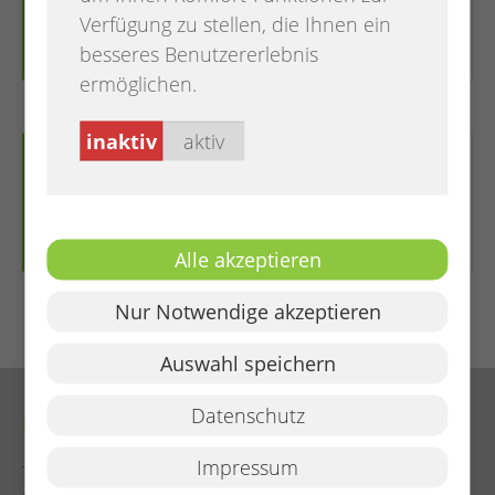
Verfügung zu stellen, die Ihnen ein
Zur Detailansicht
besseres Benutzererlebnis
ermöglichen.
inaktiv
aktiv
Hatten-Gutschein
Zur Detailansicht
Alle akzeptieren
Nur Notwendige akzeptieren
Auswahl speichern
Datenschutz
Kontakt
Impressum
Tel. (04482) 922 - 0