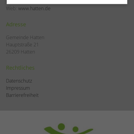
E-Mail:
info@hatten.de
Web:
www.hatten.de
Adresse
Gemeinde Hatten
Hauptstraße 21
26209 Hatten
Rechtliches
Datenschutz
Impressum
Barrierefreiheit