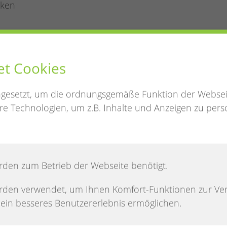
eken
rug, unter der Gemeindebibliothek
et Cookies
 werden kostenfrei 1:1 getauscht.
ngesetzt, um die ordnungsgemäße Funktion der Websei
e Technologien, um z.B. Inhalte und Anzeigen zu perso
 der Turnhalle im Keller unter der
 erhaltene Bücher werden kostenfrei 1:1
e, Schulbücher, Kochbücher und Reader’s Digest
rden zum Betrieb der Webseite benötigt.
ückfragen bestehen, wenden Sie sich gerne an die
l. 04481-935696, Mail: ursel.keppner@ewe.net
rden verwendet, um Ihnen Komfort-Funktionen zur Ve
el.
n ein besseres Benutzererlebnis ermöglichen.