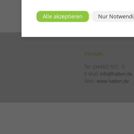
Alle akzeptieren
Nur Notwendi
Kontakt
Tel. (04482) 922 - 0
E-Mail:
info@hatten.de
Web:
www.hatten.de