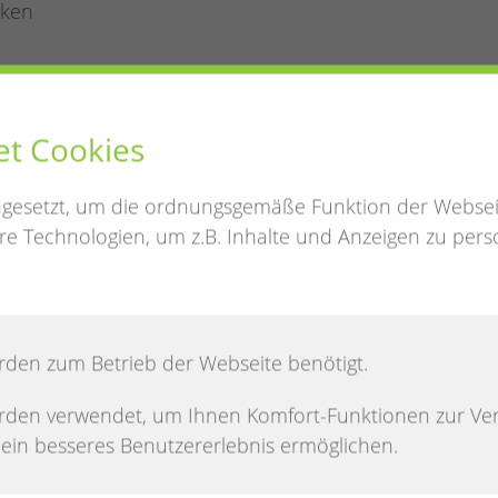
eken
rug, unter der Gemeindebibliothek
et Cookies
 werden kostenfrei 1:1 getauscht.
ngesetzt, um die ordnungsgemäße Funktion der Websei
e Technologien, um z.B. Inhalte und Anzeigen zu perso
 der Turnhalle im Keller unter der
 erhaltene Bücher werden kostenfrei 1:1
e, Schulbücher, Kochbücher und Reader’s Digest
rden zum Betrieb der Webseite benötigt.
ückfragen bestehen, wenden Sie sich gerne an die
l. 04481-935696, Mail: ursel.keppner@ewe.net
rden verwendet, um Ihnen Komfort-Funktionen zur Ve
el.
n ein besseres Benutzererlebnis ermöglichen.