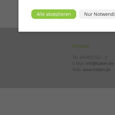
Alle akzeptieren
Nur Notwendi
Kontakt
Tel. (04482) 922 - 0
E-Mail:
info@hatten.de
Web:
www.hatten.de