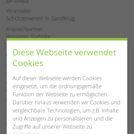
ganztägig
Veranstalter
Schützenverein in Sandkrug
Ansprechpartner
Benjamin Stahnke
Telefon
Diese Webseite verwendet
04481 7770
Cookies
E-Mail
mail@schuetzenverein-sandkrug.de
Auf dieser Webseite werden Cookies
Veranstaltungsort
eingesetzt, um die ordnungsgemäße
Vereinsheim
Funktion der Webseite zu ermöglichen.
Blumenstraße 1
Darüber hinaus verwenden wir Cookies und
26209 Sandkrug
vergleichbare Technologien, um z.B. Inhalte
und Anzeigen zu personalisieren und die
Freitag:
Zugriffe auf unserer Webseite zu