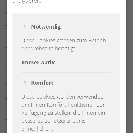
analysieren.
Dämmerschoppen mit Proklamation des
Ortspokalschießens
Notwendig
Samstag:
Diese Cookies werden zum Betrieb
14 Uhr Öffnung des Festplatzes mit Karussell,
der Webseite benötigt.
Schießbude und vielem mehr sowie
Kinderprogramm mit Tanz und Kinderschminken
Immer aktiv
Empfang des Jugend- und Juniorenkönigshauses
Komfort
Schützenfestparty
Diese Cookies werden verwendet,
Sonntag:
um Ihnen Komfort-Funktionen zur
14 Uhr Öffnung des Festplatzes mit Karussell,
Verfügung zu stellen, die Ihnen ein
Schießbude und vielem mehr
besseres Benutzererlebnis
ermöglichen.