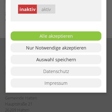
Empfang des Damen- und Herrenkönigshauses
inaktiv
aktiv
großer Festumzug mit den auswärtigen Vereinen
durch den Ort
Alle akzeptieren
Nur Notwendige akzeptieren
Kontakt
Auswahl speichern
Tel. (04482) 922 - 0
E-Mail:
info@hatten.de
Datenschutz
Web:
www.hatten.de
Impressum
Adresse
Gemeinde Hatten
Hauptstraße 21
26209 Hatten