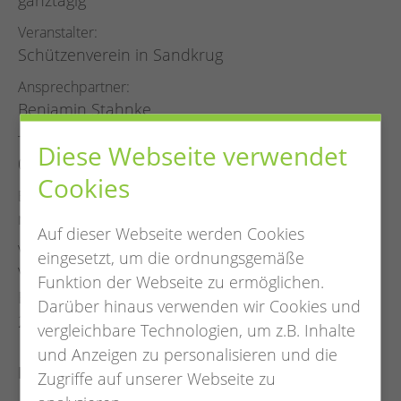
ganztägig
Veranstalter
Schützenverein in Sandkrug
Ansprechpartner
Benjamin Stahnke
Telefon
Diese Webseite verwendet
04481 7770
Cookies
E-Mail
mail@schuetzenverein-sandkrug.de
Auf dieser Webseite werden Cookies
Veranstaltungsort
eingesetzt, um die ordnungsgemäße
Vereinsheim
Funktion der Webseite zu ermöglichen.
Blumenstraße 1
Darüber hinaus verwenden wir Cookies und
26209 Sandkrug
vergleichbare Technologien, um z.B. Inhalte
und Anzeigen zu personalisieren und die
Freitag:
Zugriffe auf unserer Webseite zu