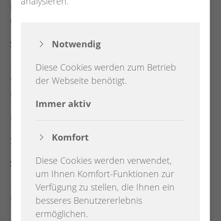
analysieren.
Dämmerschoppen mit Proklamation des
Ortspokalschießens
Notwendig
Samstag:
Diese Cookies werden zum Betrieb
14 Uhr Öffnung des Festplatzes mit Karussell,
der Webseite benötigt.
Schießbude und vielem mehr sowie
Kinderprogramm mit Tanz und Kinderschminken
Immer aktiv
Empfang des Jugend- und Juniorenkönigshauses
Komfort
Schützenfestparty
Diese Cookies werden verwendet,
Sonntag:
um Ihnen Komfort-Funktionen zur
14 Uhr Öffnung des Festplatzes mit Karussell,
Verfügung zu stellen, die Ihnen ein
Schießbude und vielem mehr
besseres Benutzererlebnis
ermöglichen.