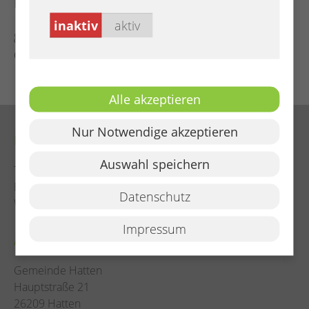
Empfang des Damen- und Herrenkönigshauses
inaktiv
aktiv
großer Festumzug mit den auswärtigen Vereinen
durch den Ort
Alle akzeptieren
Nur Notwendige akzeptieren
Kontakt
Auswahl speichern
Tel. (04482) 922 - 0
E-Mail:
info@hatten.de
Datenschutz
Web:
www.hatten.de
Impressum
Adresse
Gemeinde Hatten
Hauptstraße 21
26209 Hatten