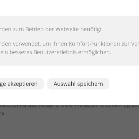
t handgemachter Musik aus fünf Jahrzehnten auf der Bü
Songs aus dem amerikanischen Süden echtes Western-Fl
rden zum Betrieb der Webseite benötigt.
e mit melodischem Rock aus eigener Feder am 12. Sep
rden verwendet, um Ihnen Komfort-Funktionen zur Ve
taltungen sogenannte Hutkonzerte. Der Eintritt ist fre
n ein besseres Benutzererlebnis ermöglichen.
und des erhöhten technischen Aufwands Eintrittskarten 
icketportal erhältlich. An der Abendkasse beträgt der E
ge akzeptieren
Auswahl speichern
ngen Marcus Hielscher mit seinem Team vom Pfefferkorn.
nderen Kulisse verspricht die Waldbühne Sandkrug auc
g.