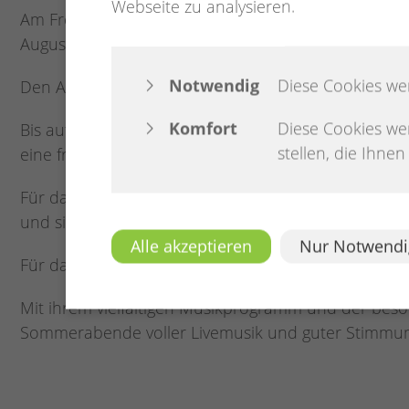
Webseite zu analysieren.
Am Freitag, 21. August, stehen Tramps unplugged mi
August, bringt Texas Heat mit Country-Musik und 
Notwendig
Diese Cookies we
Den Abschluss der Konzertreihe bildet Flaming Mo
Komfort
Diese Cookies we
Bis auf das Konzert von Piledriver sind alle Verans
stellen, die Ihne
eine freiwillige Spende für die Musiker gebeten.
Für das Jubiläumskonzert von Piledriver sind aufgr
und sind online über Nordwest-Ticket sowie das VR-T
Alle akzeptieren
Nur Notwendi
Für das leibliche Wohl sorgt bei allen Veranstaltu
Mit ihrem vielfältigen Musikprogramm und der beso
Sommerabende voller Livemusik und guter Stimmun