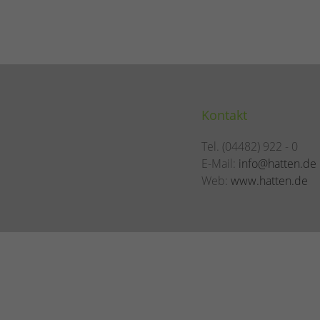
Kontakt
Tel. (04482) 922 - 0
E-Mail:
info@hatten.de
Web:
www.hatten.de