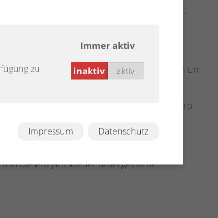
hne. Bereits einen Tag später, am Freitag, 22.
air nach Sandkrug.
Immer aktiv
tember.
rfügung zu
i, die Besucherinnen und Besucher werden jedoch um
inaktiv
aktiv
erforderlich. Diese kosten im Vorverkauf 20 Euro
intritt 25 Euro.
Impressum
Datenschutz
h in diesem Jahr wieder unvergessliche