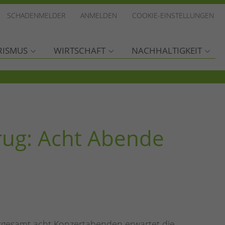
SCHADENMELDER
ANMELDEN
COOKIE-EINSTELLUNGEN
RISMUS
WIRTSCHAFT
NACHHALTIGKEIT
ug: Acht Abende
sgesamt acht Konzertabenden erwartet die