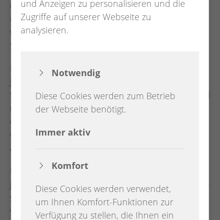
und Anzeigen zu personalisieren und die
die Gemeinde zuversichtlich: Sie lagen unter den
Zugriffe auf unserer Webseite zu
ursprünglichen Schätzungen, sodass der derzeit
analysieren.
vorgesehene Kostenrahmen nach aktuellem
Stand eingehalten werden kann.
Der Zeitplan sieht eine Bauzeit von Mai 2026 bis
Notwendig
Juni 2027 vor. Das Richtfest ist grob für
September 2026 eingeplant. Die Fertigstellung soll
Diese Cookies werden zum Betrieb
nach derzeitigem Stand im Mai oder Juni 2027
der Webseite benötigt.
erfolgen. Die Trägerschaft der neuen Einrichtung
Immer aktiv
wird zu einem späteren Zeitpunkt
ausgeschrieben.
Komfort
Im Inneren der neuen Kindertagesstätte sind für
jede Gruppe eigene Garderoben, Sanitärbereiche
Diese Cookies werden verwendet,
sowie Mehrzweck- beziehungsweise Ruheräume
um Ihnen Komfort-Funktionen zur
vorgesehen. Ergänzt wird das Raumkonzept
Verfügung zu stellen, die Ihnen ein