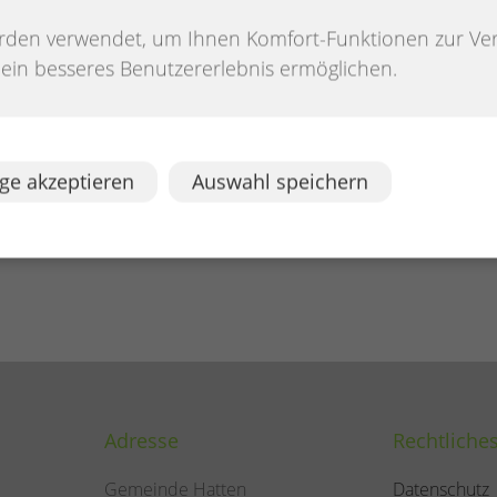
ur Verfügung.
rden verwendet, um Ihnen Komfort-Funktionen zur Ve
n ein besseres Benutzererlebnis ermöglichen.
B)
ge akzeptieren
Auswahl speichern
Adresse
Rechtliche
Gemeinde Hatten
Datenschutz