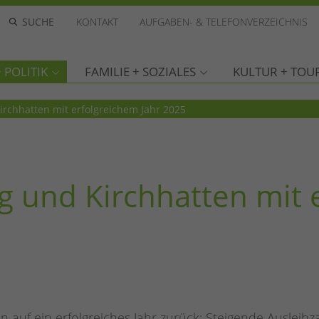
KONTAKT
AUFGABEN- & TELEFONVERZEICHNIS
 POLITIK
FAMILIE + SOZIALES
KULTUR + TOU
irchhatten mit erfolgreichem Jahr 2025
g und Kirchhatten mit 
n auf ein erfolgreiches Jahr zurück: Steigende Ausleihz