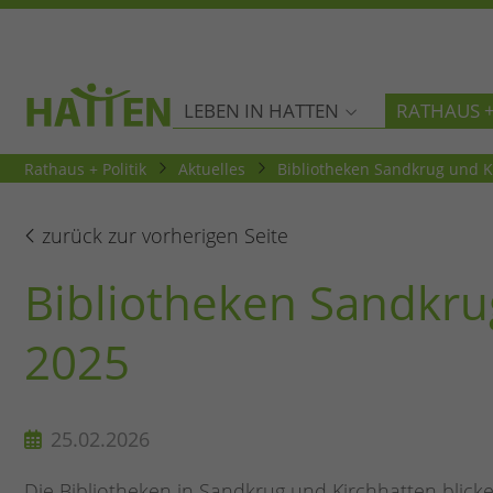
LEBEN IN HATTEN
RATHAUS +
Rathaus + Politik
Aktuelles
Bibliotheken Sandkrug und K
zurück zur vorherigen Seite
Bibliotheken Sandkru
2025
25.02.2026
Die Bibliotheken in Sandkrug und Kirchhatten blicke