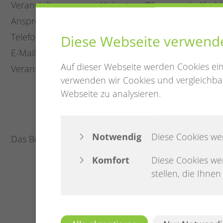
Veranstalter
Heimat- u. Bürgerverein Kirch
Ansprechpartner
Oliver Knipper
Telefon
04482 7799
Diese Webseite verwend
E-Mail
oliver.knipper@ewetel.net
Auf dieser Webseite werden Cookies ei
Veranstaltungsort
Freizeit-Zentrum / Minigolfplat
verwenden wir Cookies und vergleichbar
Kreyenweg 8
Webseite zu analysieren.
26209 Hatten
Notwendig
Diese Cookies we
Das Boule spielen findet beim Freizeitzentrum/Minigol
Komfort
Diese Cookies we
stellen, die Ihne