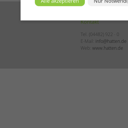
Alle akzeptieren
Nur Notwendi
Kontakt
Tel. (04482) 922 - 0
E-Mail:
info@hatten.de
Web:
www.hatten.de