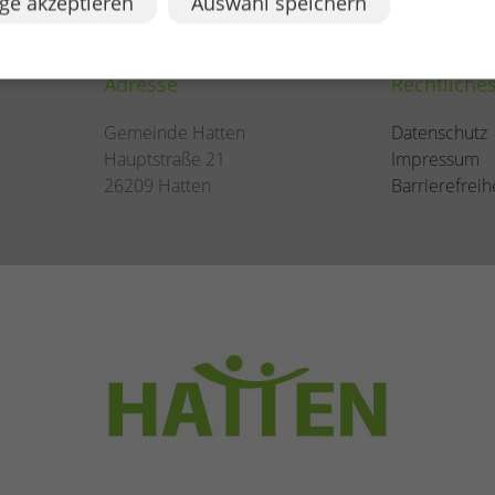
ge akzeptieren
Auswahl speichern
Adresse
Rechtliche
Gemeinde Hatten
Datenschutz
Hauptstraße 21
Impressum
26209 Hatten
Barrierefreih