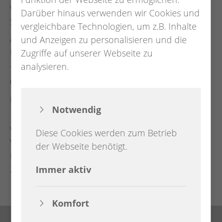
Veranstalter
Darüber hinaus verwenden wir Cookies und
Schützenverein Sandkrug e.V.
vergleichbare Technologien, um z.B. Inhalte
und Anzeigen zu personalisieren und die
Ansprechpartner
Benjamin Stanke
Zugriffe auf unserer Webseite zu
analysieren.
Telefon
04481 7770
E-Mail
Notwendig
1.Vorsitzender@schuetzenverein-sandkrug.de
Veranstaltungsort
Diese Cookies werden zum Betrieb
Vereinsheim
der Webseite benötigt.
Blumenstraße 1
26209 Sandkrug
Immer aktiv
Komfort